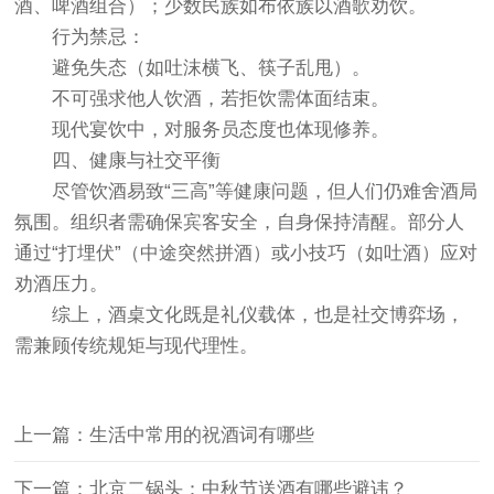
酒、啤酒组合）；少数民族如布依族以酒歌劝饮。
行为禁忌‌：
避免失态（如吐沫横飞、筷子乱甩）。
不可强求他人饮酒，若拒饮需体面结束。
现代宴饮中，对服务员态度也体现修养。
四、健康与社交平衡
尽管饮酒易致“三高”等健康问题，但人们仍难舍酒局
氛围。组织者需确保宾客安全，自身保持清醒。部分人
通过“打埋伏”（中途突然拼酒）或小技巧（如吐酒）应对
劝酒压力。
综上，酒桌文化既是礼仪载体，也是社交博弈场，
需兼顾传统规矩与现代理性。
上一篇：生活中常用的祝酒词有哪些
下一篇：北京二锅头：中秋节送酒有哪些避讳？