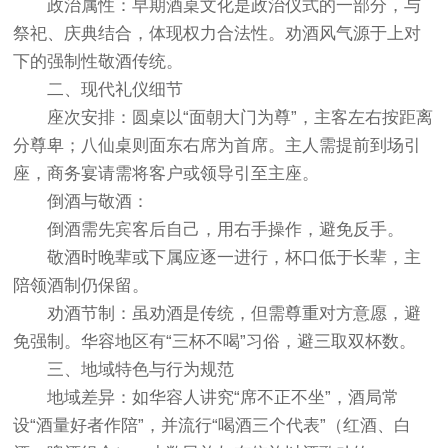
政治属性‌：早期酒桌文化是政治仪式的一部分，与
祭祀、庆典结合，体现权力合法性。劝酒风气源于上对
下的强制性敬酒传统。
二、现代礼仪细节
座次安排‌：
圆桌以“面朝大门为尊”，主客左右按距离
分尊卑；八仙桌则面东右席为首席。主人需提前到场引
座，商务宴请需将客户或领导引至主座。
倒酒与敬酒‌：
倒酒需先宾客后自己，用右手操作，避免反手。
敬酒时晚辈或下属应逐一进行，杯口低于长辈，主
陪领酒制仍保留。
劝酒节制‌：虽劝酒是传统，但需尊重对方意愿，避
免强制。华容地区有“三杯不喝”习俗，避三取双杯数。
三、地域特色与行为规范
地域差异‌：
如华容人讲究“席不正不坐”，酒局常
设“酒量好者作陪”，并流行“喝酒三个代表”（红酒、白